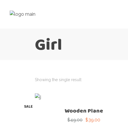
Girl
Showing the single result
SALE
Wooden Plane
$
49.00
$
39.00
Original
Current
price
price