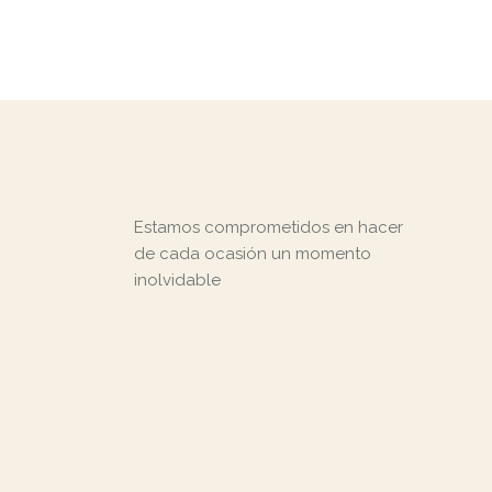
was:
is:
$49.00.
$39.00.
Estamos comprometidos en hacer
de cada ocasión un momento
inolvidable