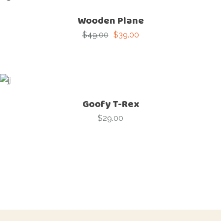
Wooden Plane
$
49.00
$
39.00
Original
Current
price
price
was:
is:
$49.00.
$39.00.
Goofy T-Rex
$
29.00